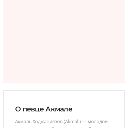
О певце Акмале
Акмаль Ходжаниязов (Akmal') — молодой