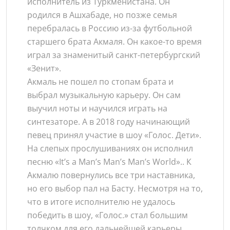
исполнитель из Туркменистана. Он
родился в Ашхабаде, но позже семья
перебралась в Россию из-за футбольной
старшего брата Акмаля. Он какое-то время
играл за знаменитый санкт-петербургский
«Зенит».
Акмаль не пошел по стопам брата и
выбрал музыкальную карьеру. Он сам
выучил ноты и научился играть на
синтезаторе. А в 2018 году начинающий
певец принял участие в шоу «Голос. Дети».
На слепых прослушиваниях он исполнил
песню «It’s a Man’s Man’s Man’s World».. К
Акмалю повернулись все три наставника,
но его выбор пал на Басту. Несмотря на то,
что в итоге исполнителю не удалось
победить в шоу, «Голос.» стал большим
толчком для его дальнейшей карьеры.