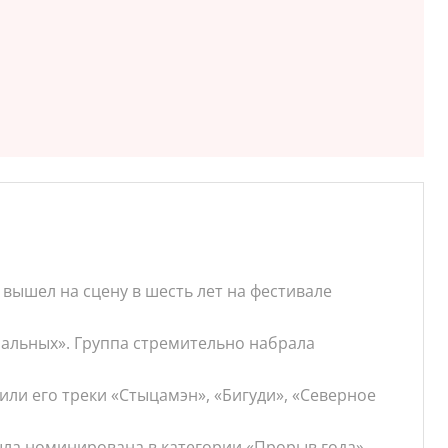
 вышел на сцену в шесть лет на фестивале
мальных». Группа стремительно набрала
или его треки «Стыцамэн», «Бигуди», «Северное
ыла номинирована в категории «Прорыв года».