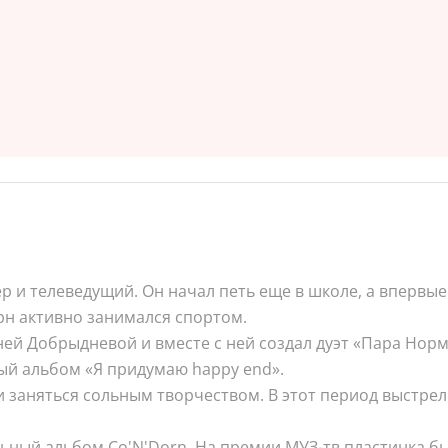
р и телеведущий. Он начал петь еще в школе, а впервые
рн активно занимался спортом.
Аней Добрыдневой и вместе с ней создал дуэт «Пара Нор
ый альбом «Я придумаю happy end».
и заняться сольным творчеством. В этот период выстрел
льный альбом Co'N'Dorn. На премии МУЗ-тв пластинка б