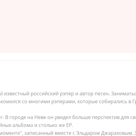
l известный российский рэпер и автор песен. Заниматьс
акомился со многими рэперами, которые собирались в Гр
рг. В городе на Неве он увидел больше перспектив для с
йных альбома и столько же EP.
моменте", записанный вместе с Эльдаром Джараховым. Э