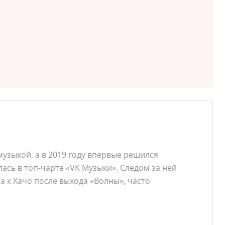
музыкой, а в 2019 году впервые решился
ась в топ-чарте «VK Музыки». Следом за ней
а к Хачо после выхода «Волны», часто