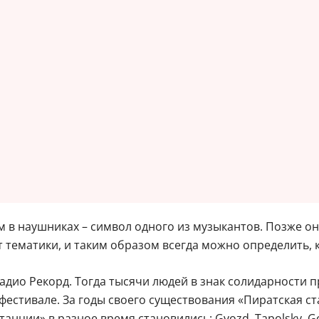
м в наушниках – символ одного из музыкантов. Позже о
 тематики, и таким образом всегда можно определить, 
Радио Рекорд. Тогда тысячи людей в знак солидарности
 фестивале. За годы своего существования «Пиратская 
ции» в разное время становились: Gvozd, Tapolsky, Goldi