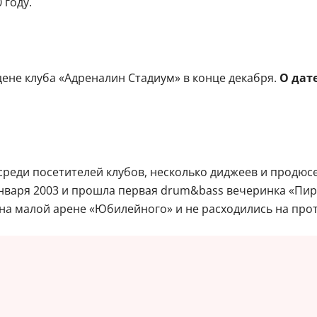
 году.
сцене клуба «Адреналин Стадиум» в конце декабря.
О дат
среди посетителей клубов, несколько диджеев и продю
нваря 2003 и прошла первая drum&bass вечеринка «Пират
на малой арене «Юбилейного» и не расходились на про