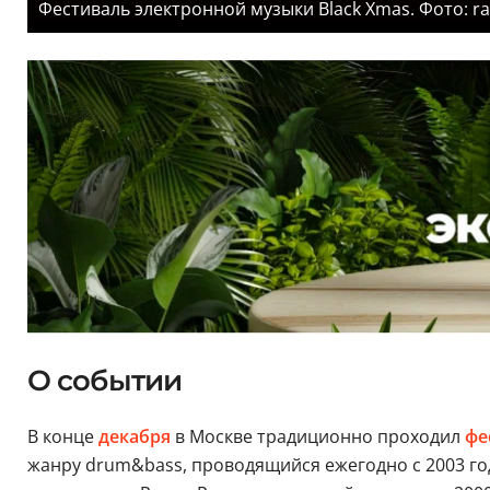
Фестиваль электронной музыки Black Xmas. Фото: ra
О событии
В конце
декабря
в Москве традиционно проходил
фе
жанру drum&bass, проводящийся ежегодно с 2003 го