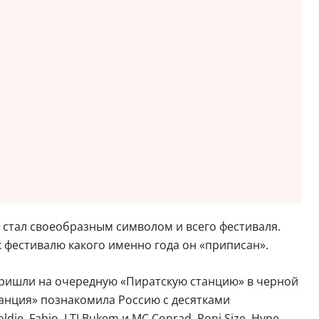
н стал своеобразным символом и всего фестиваля.
к фестивалю какого именно года он «приписан».
 пришли на очередную «Пиратскую станцию» в черной
станция» познакомила Россию с десятками
e, Fabio, LTJ Bukem и MC Conrad, Roni Size, Hype,