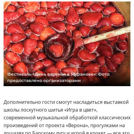
Фестиваль «День варенья в Муранове». Фото:
предоставлено организаторами
Дополнительно гости смогут насладиться выставкой
школы лоскутного шитья «Игра в цвет»,
современной музыкальной обработкой классических
произведений от проекта «Верона», прогулками на
лошадях по Барскому лугу и игрой в крокет — все это