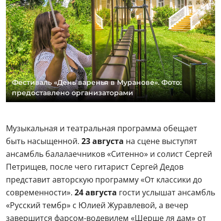
Фестиваль «День варенья в Муранове». Фото:
предоставлено организаторами
Музыкальная и театральная программа обещает
быть насыщенной.
23 августа
на сцене выступят
ансамбль балалаечников «Ситенно» и солист Сергей
Петрищев, после чего гитарист Сергей Дедов
представит авторскую программу «От классики до
современности».
24 августа
гости услышат ансамбль
«Русский тембр» с Юлией Журавлевой, а вечер
завершится фарсом-водевилем «Шерше ля дам» от