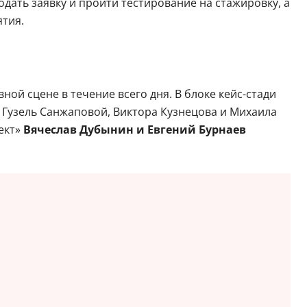
рубежных студентов вузов и колледжей, недавних
дать заявку и пройти тестирование на стажировку, а
тия.
вной сцене в течение всего дня. В блоке кейс-стади
 Гузель Санжаповой, Виктора Кузнецова и Михаила
ект»
Вячеслав Дубынин и Евгений Бурнаев