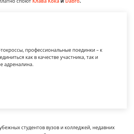
сплатно споют
Клава Кока
и
Dabro
.
отокроссы, профессиональные поединки – к
иниться как в качестве участника, так и
ше адреналина.