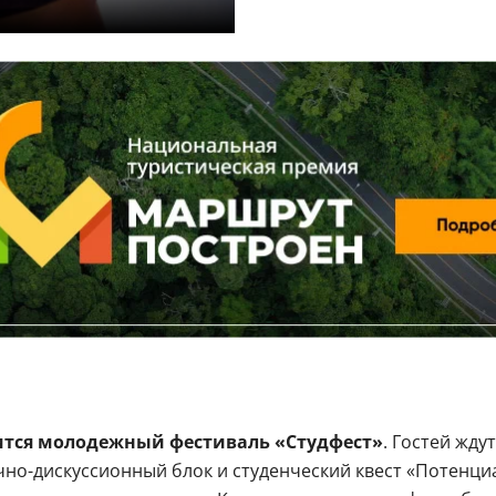
тоится молодежный фестиваль «Студфест»
. Гостей жду
чно-дискуссионный блок и студенческий квест «Потенц