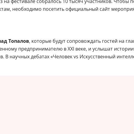
х в возрасте от 14 до 35 лет, включая российских и за
 на фестивале собралось 10 тысяч участников. Чтобы по
ектам, необходимо посетить официальный сайт мероприя
лад Топалов
, которые будут сопровождать гостей на гла
енному предпринимателю в XXI веке, и услышат истории
в. В научных дебатах «Человек vs Искусственный интелл