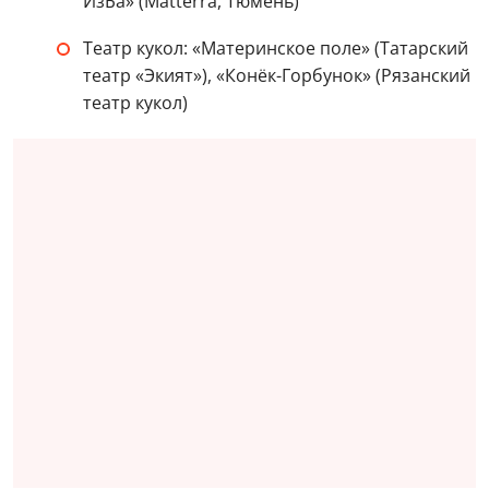
ИзБа» (Matterra, Тюмень)
Театр кукол: «Материнское поле» (Татарский
театр «Экият»), «Конёк-Горбунок» (Рязанский
театр кукол)