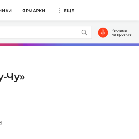
НИКИ
ЯРМАРКИ
ЕЩЕ
Реклама
на проекте
у-Чу»
я