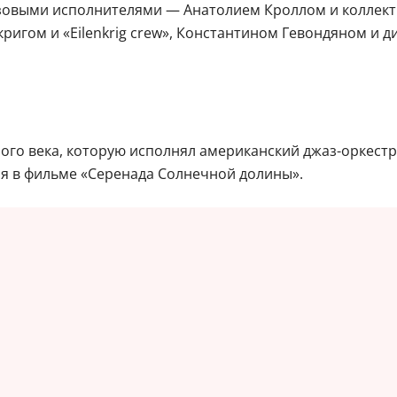
зовыми исполнителями — Анатолием Кроллом и коллект
игом и «Eilenkrig crew», Константином Гевондяном и 
лого века, которую исполнял американский джаз-оркест
ия в фильме «Серенада Солнечной долины».