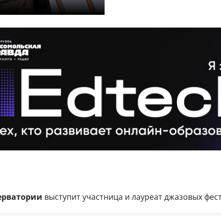
ерватории
выступит участница и лауреат джазовых фес