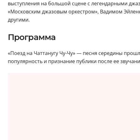
выступления на большой сцене с легендарными джа
«Московским джазовым оркестром», Вадимом Эйленкр
другими.
Программа
«Поезд на Чаттанугу Чу-Чу» — песня середины прош
популярность и признание публики после ее звучан