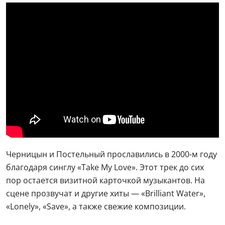
Черницын и Постельный прославились в 2000-м году
благодаря синглу «Take My Love». Этот трек до сих
пор остается визитной карточкой музыкантов. На
сцене прозвучат и другие хиты — «Brilliant Water»,
«Lonely», «Save», а также свежие композиции.