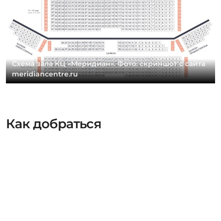
Схема зала КЦ «Меридиан». Фото: скриншот с сайта
meridiancentre.ru
Как добраться