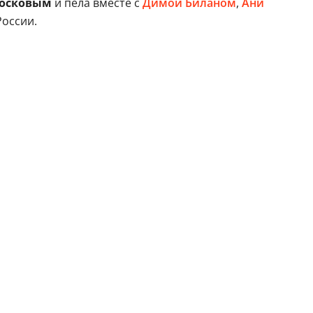
осковым
и пела вместе с
Димой Биланом
,
Ани
России.