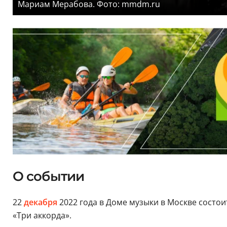
Мариам Мерабова. Фото: mmdm.ru
О событии
22
декабря
2022 года в Доме музыки в Москве сост
«Три аккорда».