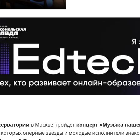
нсерватории
в Москве пройдет
концерт «Музыка наше
на которых оперные звезды и молодые исполнители знак