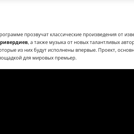
программе прозвучат классические произведения от изв
аривердиев
, а также музыка от новых талантливых авто
которые из них будут исполнены впервые. Проект, осно
лощадкой для мировых премьер.