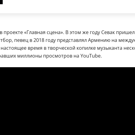
в проекте «Главная сцена». В этом же году Севак пришел
бор, певец в 2018 году представлял Армению на между
В настоящее время в творческой копилке музыканта неск
набравших миллионы просмотров на YouTube.