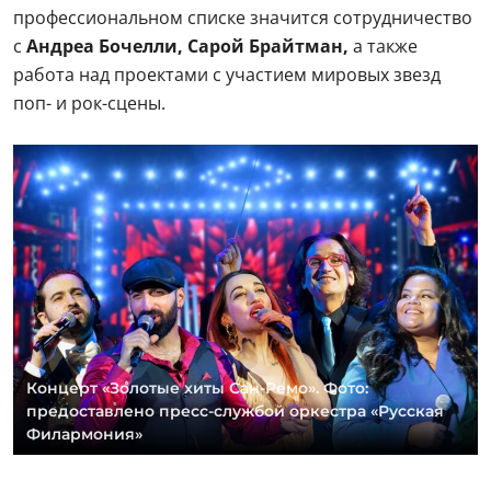
профессиональном списке значится сотрудничество
с
Андреа Бочелли, Сарой Брайтман,
а также
работа над проектами с участием мировых звезд
поп- и рок-сцены.
Концерт «Золотые хиты Сан-Ремо». Фото:
предоставлено пресс-службой оркестра «Русская
Филармония»