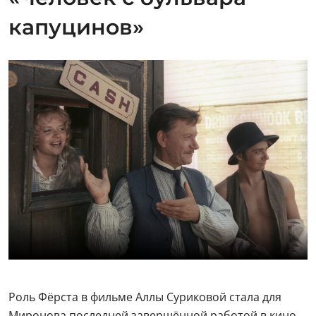
Роль Фёрста в фильме Аллы Суриковой стала для
Миронова последней завершённой работой в кино.
Многие говорят, что этой картиной он словно бы
подвёл итог всей своей жизни. Его герой, Фёрст,
верит в силу кинематографа, что он и есть тот самый
свет, который облагораживает людей и делает их
лучше. И когда он появляется в импровизированном
ковбойском городке с его беспорядочной стрельбой,
мордобоями и сквернословием — жизнь людей
действительно меняется. Фёрст у Миронова, как и
все его персонажи, вышел блестящим, а журнал
«Советское кино» признал актёра лучшим в 1987