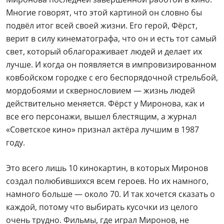
году.
Это всего лишь 10 кинокартин, в которых Миронов
создал полюбившихся всем героев. Но их намного,
намного больше — около 70. И так хочется сказать о
каждой, потому что выбирать кусочки из целого
очень трудно. Фильмы, где играл Миронов, не
оставались в тени. Они всегда цепляли, заставляли о
себе говорить и бесконечное число раз
пересматривать каждый из них.
А знали ли вы, что…
…сначала Андрей Миронов был вовсе не
Мироновым, а Менакером?
До 1948 года актёр носил фамилию отца, но сменил
её на материнскую, когда развернулась глобальная