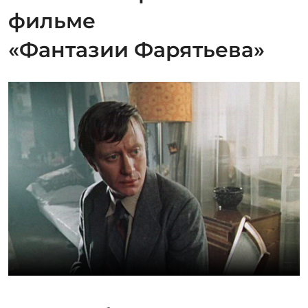
Фильм Ильи Авербаха стал той самой отдушиной для
Миронова, о которой он долго мечтал. Здесь у него
наконец-то серьёзная роль. С улыбкой, но горькой, с
влажными печальными глазами трогательные и
чувствительные герои говорят об очень важных
вещах. О непонимании между людьми, даже, даже
если они – самые близкие: любимые, родители,
братья-сёстры. Фильм рассказывает о тщетных
попытках разных людей быть счастливыми, о
бесконечной пропасти между поколениями и
вечном эгоизме, который окружает каждого из нас