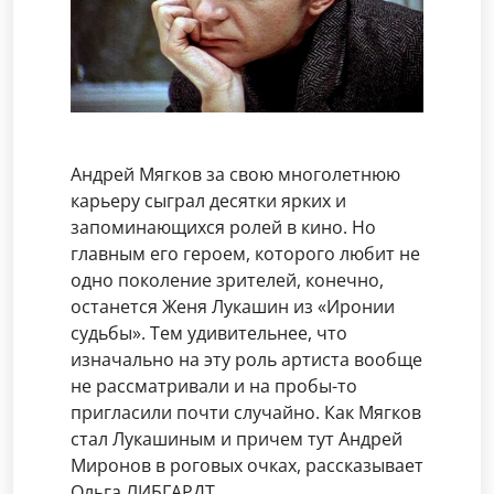
судьбы». Тем удивительнее, что
изначально на эту роль артиста вообще
не рассматривали и на пробы-то
пригласили почти случайно. Как Мягков
стал Лукашиным и причем тут Андрей
Миронов в роговых очках, рассказывает
Ольга ЛИБГАРДТ.
Узнать подробности
…Миронов умер в Риге.
Прямо на сцене во время спектакля «Женитьба
Фигаро» актёру стало плохо, и он потерял