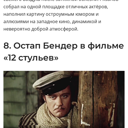
Мини-сериал Марка Захарова с Мироновым в
главной роли до сих пор вызывает споры среди
кинокритиков и зрителей. Кто-то признаёт его
Остапа Бендера с пронзительно-
печальными глазами лучшим воплощением этого
персонажа. Кто-то, напротив, худшим. Факт — это то,
что его запомнили, а, значит, равнодушным он
никого не оставил в любом случае. Любопытно, что