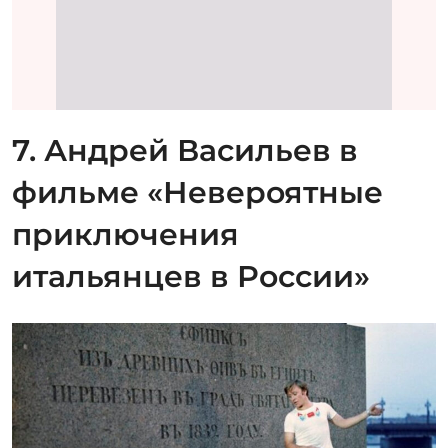
Совместный проект СССР и Италии, над которым
работал Эльдар Рязанов, полон немыслимых по тем
временам трюков. Герой Миронова, гид Андрей