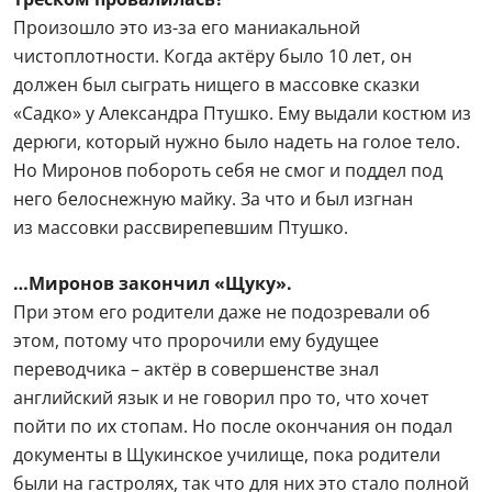
При этом его родители даже не подозревали об
этом, потому что пророчили ему будущее
переводчика – актёр в совершенстве знал
английский язык и не говорил про то, что хочет
пойти по их стопам. Но после окончания он подал
документы в Щукинское училище, пока родители
были на гастролях, так что для них это стало полной
неожиданностью.
…Миронов пробовался на роль Жени Лукашина
из комедии «Иронии судьбы, или С лёгким
паром!»
Актёр мечтал сыграть Женю, но Эльдар Рязанов был
против его кандидатуры с самого начала. На
кастинге он попросил его сыграть сцену, где
Лукашин говорит, что его первая любовь вышла
замуж за его друга, а он вообще не пользуется
популярностью у женщин. Как закричал бы