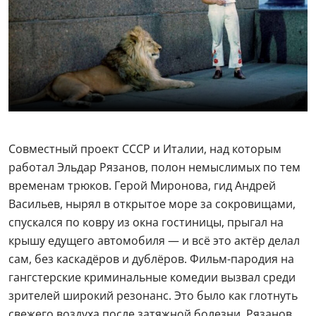
Васильев, нырял в открытое море за сокровищами,
спускался по ковру из окна гостиницы, прыгал на
крышу едущего автомобиля — и всё это актёр делал
сам, без каскадёров и дублёров. Фильм-пародия на
гангстерские криминальные комедии вызвал среди
зрителей широкий резонанс. Это было как глотнуть
свежего воздуха после затяжной болезни. Рязанов
собрал на одной площадке отличных актёров,
наполнил картину остроумным юмором и
аллюзиями на западное кино, динамикой и
невероятно доброй атмосферой.
8. Остап Бендер в фильме
«12 стульев»