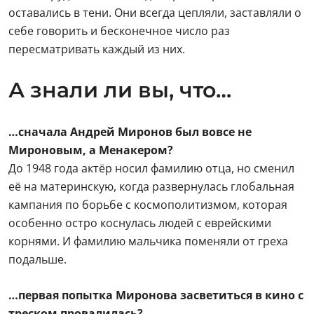
кампания по борьбе с космополитизмом, которая
особенно остро коснулась людей с еврейскими
корнями. И фамилию мальчика поменяли от греха
подальше.
…первая попытка Миронова засветиться в кино с
треском провалилась?
Произошло это из-за его маниакальной
чистоплотности. Когда актёру было 10 лет, он
должен был сыграть нищего в массовке сказки
«Садко» у Александра Птушко. Ему выдали костюм из
дерюги, который нужно было надеть на голое тело.
Но Миронов побороть себя не смог и поддел под
него белоснежную майку. За что и был изгнан
из массовки рассвирепевшим Птушко.
…Миронов закончил «Щуку».