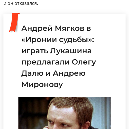
Миронову
Андрей Мягков за свою многолетнюю
карьеру сыграл десятки ярких и
запоминающихся ролей в кино. Но
главным его героем, которого любит не
одно поколение зрителей, конечно,
останется Женя Лукашин из «Иронии