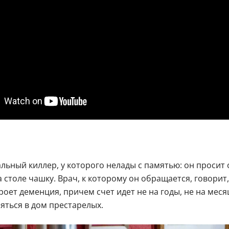
ный киллер, у которого нелады с памятью: он просит о
 столе чашку. Врач, к которому он обращается, говорит,
ет деменция, причем счет идет не на годы, не на месяц
яться в дом престарелых.