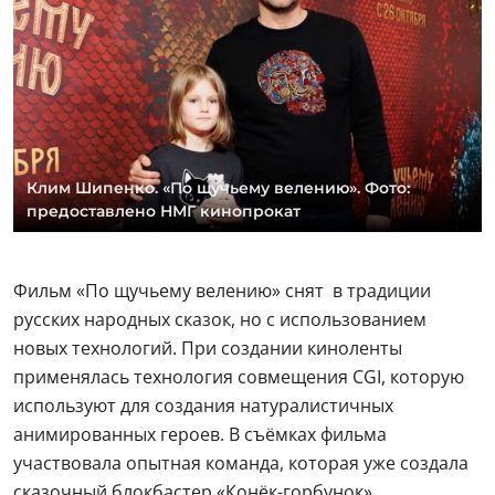
Клим Шипенко. «По щучьему велению». Фото:
предоставлено НМГ кинопрокат
Фильм «По щучьему велению» снят в традиции
русских народных сказок, но с использованием
новых технологий. При создании киноленты
применялась технология совмещения CGI, которую
используют для создания натуралистичных
анимированных героев. В съёмках фильма
участвовала опытная команда, которая уже создала
сказочный блокбастер «Конёк-горбунок».