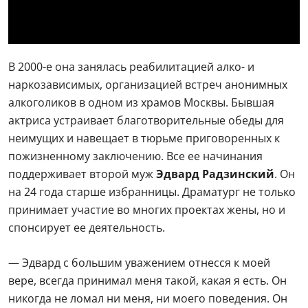
принимает участие во многих проектах жены, но и
спонсирует ее деятельность.
— Эдвард с большим уважением отнесся к моей
вере, всегда принимал меня такой, какая я есть. Он
никогда не ломал ни меня, ни моего поведения. Он
мог сказать, что ему что-то не нравится, но
заставить от чего-то отказаться — нет. И это
большое счастье — иметь такую свободу в семье…,
— отмечала бывшая звезда.
Актер Леонид Каюров