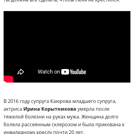
В 2016 году супруга Каюрова младшего супруга,
актриса
Ирина Корытникова
умерла после
тяжелой болезни на руках мужа. Женщина долго
болела рассеянным склерозом и была прикована к
инвалидному креслу почти 20 лет.
— Болезнь Ирины взяла свое… Мне пришлось стать и
поваром, и парикмахером, и банщиком. Я считаю,
что это и моя судьба. Иисус Христос призывал к
любви и в моей помощи как раз заключается
выражение любви, — рассказывал Каюров на ток-
шоу «Пусть говорят» на Первом канале за три года
до смерти супруги.