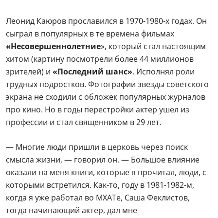
— Многие люди пришли в церковь через поиск
смысла жизни, — говорил он. — Большое влияние
оказали на меня книги, которые я прочитал, люди, с
которыми встретился. Как-то, году в 1981-1982-м,
когда я уже работал во МХАТе, Саша Феклистов,
тогда начинающий актер, дал мне
ксерокопированную копию книги Бердяева «Смысл
истории». По тем временам с его стороны это тоже
была смелость. Кажется, через него я и
Солженицына читал «Архипелаг ГУЛАГ», на
несколько дней давали. И вот этот «Смысл истории»
я просто перелопатил, выписывал вдумчиво отрывки
оттуда. Эта книга все мои мысли буквально
расколола, перевернула. Потому что там дается
религиозное осмысление всемирной истории.