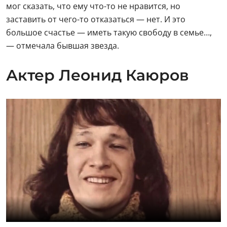
Леонид Каюров прославился в 1970-1980-х годах. Он
сыграл в популярных в те времена фильмах
«Несовершеннолетние
», который стал настоящим
хитом (картину посмотрели более 44 миллионов
зрителей) и
«Последний шанс»
. Исполнял роли
трудных подростков. Фотографии звезды советского
экрана не сходили с обложек популярных журналов
про кино. Но в годы перестройки актер ушел из
профессии и стал священником в 29 лет.