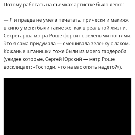
К тому времени наша героиня уже была замужем за
однокурсником по ГИТИСу Игорем Денисовым. От
этого брака есть сын Тимофей. На пике
популярности в 1986 году она ушла из театра и кино
и посвятила себя служению Богу. Произошло это с
подачи актера Саида Багова.