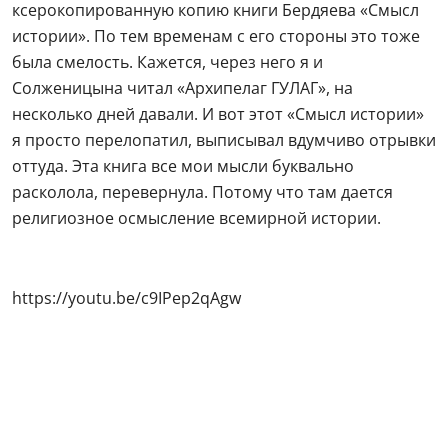
https://youtu.be/c9IPep2qAgw
Леонид прошел обряд крещения. А в 1989 году
поступил в духовную семинарию в Сергиевом
Посаде. Пел в Братском хоре в Троице-Сергиевой
лавре. Его отец — известный актер
Юрий Каюров
,
который исполнял роль Ленина, болезненно
относился к решению сына.