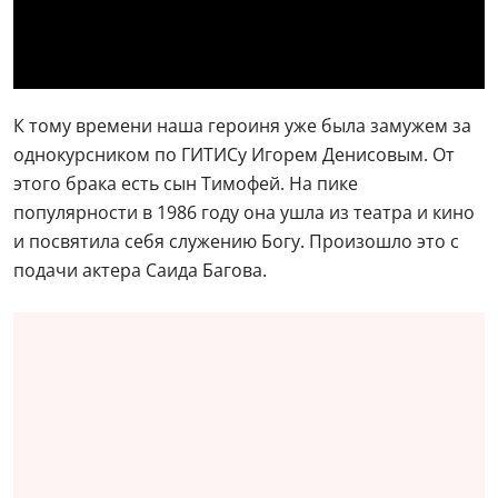
— Меня завалили предложениями, но я играла в
театре чертенка и сломала лодыжку. Я лежала дома,
учила английский по кассетам и принимала поток
сочувствующих. Мне несли тортики, цветочки, а я