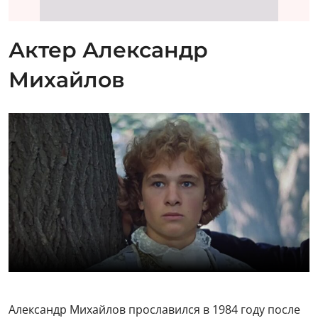
Александр Михайлов прославился в 1984 году после
выхода на экраны фильма
«Формула любви»
. Он
стал настоящей звездой, исполнив роль молодого
помещика Алексея Федяшева в фильме Марка
Захарова.
— Роль Алексея стала для меня автобиографичной,
— признавался впоследствии актер. — В юности я
был очень похож на своего героя, такой же
витающий в облаках юноша. Когда прочитал
сценарий, понял, что это про меня. В конце фильма
мой герой взрослеет, женится, у него начинается