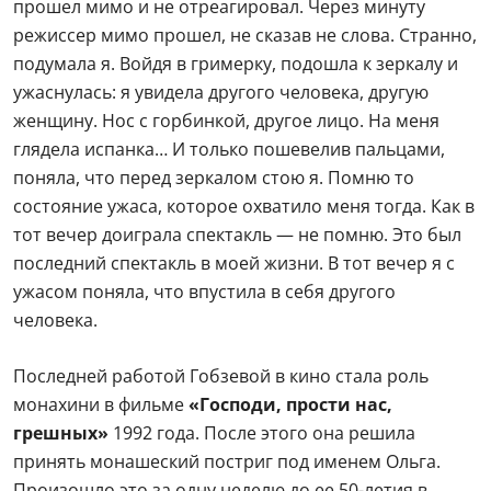
прошел мимо и не отреагировал. Через минуту
режиссер мимо прошел, не сказав не слова. Странно,
подумала я. Войдя в гримерку, подошла к зеркалу и
ужаснулась: я увидела другого человека, другую
женщину. Нос с горбинкой, другое лицо. На меня
глядела испанка… И только пошевелив пальцами,
поняла, что перед зеркалом стою я. Помню то
состояние ужаса, которое охватило меня тогда. Как в
тот вечер доиграла спектакль — не помню. Это был
последний спектакль в моей жизни. В тот вечер я с
ужасом поняла, что впустила в себя другого
человека.
Последней работой Гобзевой в кино стала роль
монахини в фильме
«Господи, прости нас,
грешных»
1992 года. После этого она решила
принять монашеский постриг под именем Ольга.
Произошло это за одну неделю до ее 50-летия в