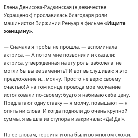
счастью! А на том конце провода мое молчание
истолковали по-своему: будто я набиваю себе цену.
Предлагают одну ставку — я молчу, повышают — я
опять ни слова. И когда подняли до очень крупной
суммы, я вышла из ступора и закричала: «Да! Да!».
По ее словам, героиня и она были во многом схожи.
Потому работать на съемках артистке было легко:
— Я и правда не умела печатать, прически и макияж
в кино у меня были такие же, как в реальной жизни.
Секретарша мэтра Роше форсит с зелеными ногтями.
Это я сама придумала — смешивала зеленку с лаком.
Кожаные штанишки тоже были из моего гардероба
(увидев которые, Сергей Юрский — мэтр Роше
восклицает: «Господи, что на вас опять надето?»).