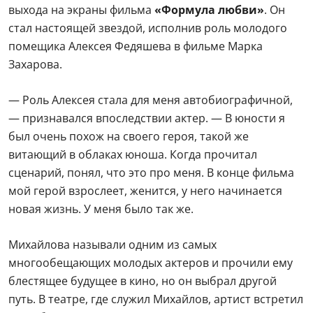
новая жизнь. У меня было так же.
Михайлова называли одним из самых
многообещающих молодых актеров и прочили ему
блестящее будущее в кино, но он выбрал другой
путь. В театре, где служил Михайлов, артист встретил
свою будущую супругу Елену Черняк. Именно она
привела Михайлова в церковь, познакомила с отцом
Николаем Ведерниковым, который ее крестил и
помогал ее семье. Вскоре после свадьбы супруги
окончили Православный Свято-Тихоновский
гуманитарный университет, где Александр получил
степень бакалавра религиоведения.