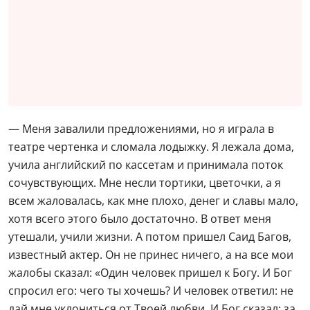
всем жаловалась, как мне плохо, денег и славы мало,
хотя всего этого было достаточно. В ответ меня
утешали, учили жизни. А потом пришел Саид Багов,
известный актер. Он не принес ничего, а на все мои
жалобы сказал: «Один человек пришел к Богу. И Бог
спросил его: чего ты хочешь? И человек ответил: не
дай мне уклониться от Твоей любви. И Бог сказал: за
то, что угодное Мне ты попросил, Я тебе дам еще то,
о чем ты даже мечтать не мог». Я лицемерно
улыбнулась и поблагодарила Саида, а про себя
подумала: что за бред? — вспоминала актриса.
Однако в тот же день перед сном случилось так, что
она уверовала: Я спросила: «Бог, ты есть?», и голос
внутри нее произнес: «Да, я есть».