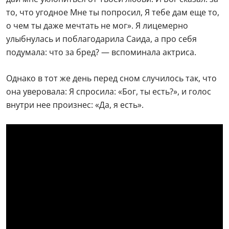
В 2000-е она занялась реабилитацией алко- и
наркозависимых, организацией встреч анонимных
алкоголиков в одном из храмов Москвы. Бывшая
актриса устраивает благотворительные обеды для
неимущих и навещает в тюрьме приговоренных к
пожизненному заключению. Все ее начинания
поддерживает второй муж
Эдвард Радзинский
. Он
на 24 года старше избранницы. Драматург не только