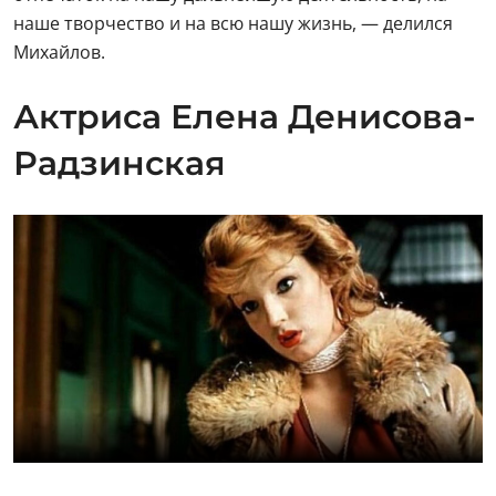
Елена Денисова-Радзинская (в девичестве
Укращенок) прославилась благодаря роли
машинистки Виржинии Ренуар в фильме
«Ищите
женщину»
.
— Сначала я пробы не прошла, — вспоминала
актриса. — А потом мне позвонили и сказали:
актриса, утвержденная на эту роль, заболела, не
могли бы вы ее заменить? И вот выслушиваю я это
предложение и… молчу. Просто не верю своему