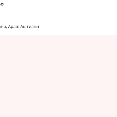
ия
ани, Араш Аштиани