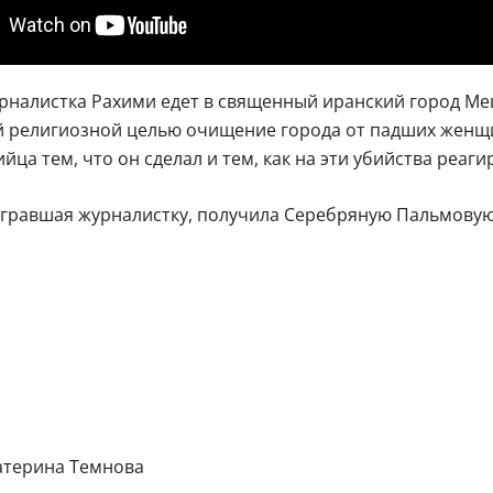
рналистка Рахими едет в священный иранский город Ме
ей религиозной целью очищение города от падших женщи
ца тем, что он сделал и тем, как на эти убийства реаги
гравшая журналистку, получила Серебряную Пальмовую
катерина Темнова