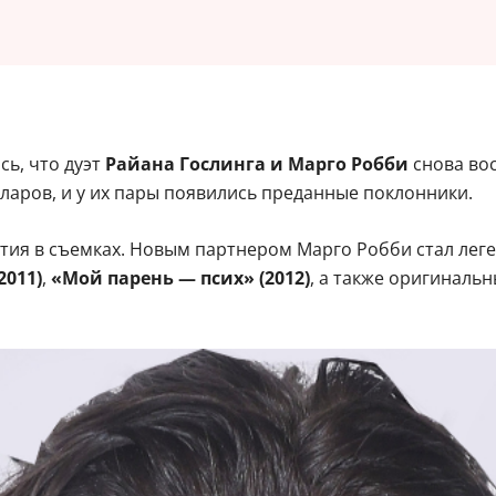
ь, что дуэт
Райана Гослинга и Марго Робби
снова во
лларов, и у их пары появились преданные поклонники.
астия в съемках. Новым партнером Марго Робби стал ле
2011)
,
«Мой парень — псих» (2012)
, а также оригиналь