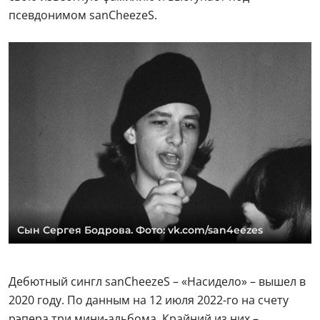
псевдонимом sanCheezeS.
Сын Сергея Бодрова. Фото: vk.com/san4eezes
Дебютный сингл sanCheezeS – «Насидело» – вышел в
2020 году. По данным на 12 июля 2022-го на счету
рэпера три мини-альбома. Крайний из них –