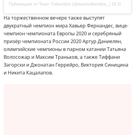
Публикация от Team Tutberidze (@teamtutberidze_)
26 Окт 2020 в 2:56 PDT
На торжественном вечере также выступят
двукратный чемпион мира Хавьер Фернандес, вице-
чемпион чемпионата Европы 2020 и серебряный
призёр чемпионата России 2020 Артур Даниелян,
олимпийские чемпионы в парном катании Татьяна
Волосожар и Максим Траньков, а также Тиффани
Загорски и Джонатан Геррейро, Виктория Синицина
и Никита Кацалапов.