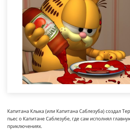
Капитана Клыка (или Капитана Саблезуба) создал Тер
пьес о Капитане Саблезубе, где сам исполнял главну
приключениях.