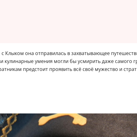
е с Клыком она отправилась в захватывающее путешестви
и кулинарные умения могли бы усмирить даже самого гр
ратникам предстоит проявить всё своё мужество и стра