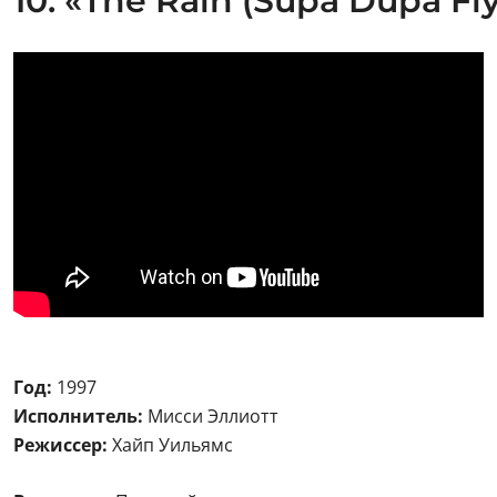
10. «The Rain (Supa Dupa Fl
Год:
1997
Исполнитель:
Мисси Эллиотт
Режиссер:
Хайп Уильямс