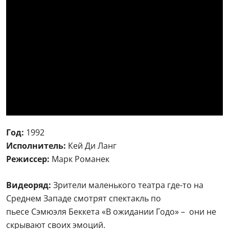
Год:
1992
Исполнитель:
Кей Ди Ланг
Режиссер:
Марк Романек
Видеоряд:
Зрители маленького театра где-то на
Среднем Западе смотрят спектакль по
пьесе Сэмюэля Беккета «В ожидании Годо» – они не
скрывают своих эмоций.