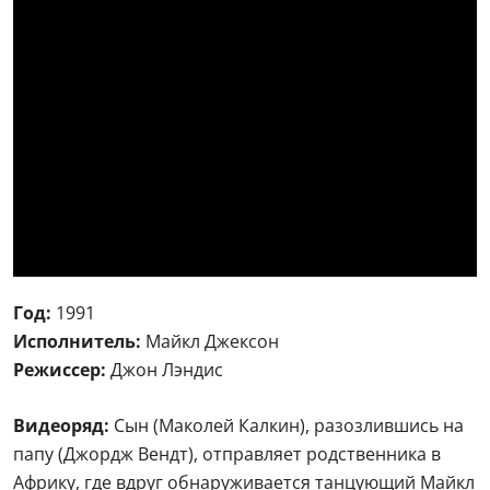
Год:
1991
Исполнитель:
Майкл Джексон
Режиссер:
Джон Лэндис
Видеоряд:
Сын (Маколей Калкин), разозлившись на
папу (Джордж Вендт), отправляет родственника в
Африку, где вдруг обнаруживается танцующий Майкл