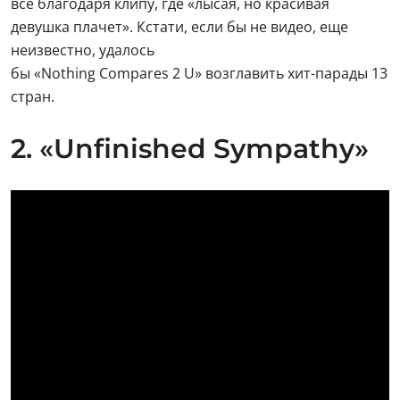
все благодаря клипу, где «лысая, но красивая
девушка плачет». Кстати, если бы не видео, еще
неизвестно, удалось
бы «Nothing Compares 2 U» возглавить хит-парады 13
стран.
2. «Unfinished Sympathy»