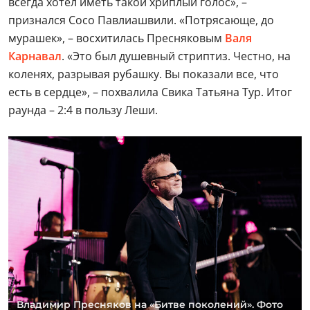
всегда хотел иметь такой хриплый голос», –
признался Сосо Павлиашвили. «Потрясающе, до
мурашек», – восхитилась Пресняковым
Валя
Карнавал
. «Это был душевный стриптиз. Честно, на
коленях, разрывая рубашку. Вы показали все, что
есть в сердце», – похвалила Свика Татьяна Тур. Итог
раунда – 2:4 в пользу Леши.
Владимир Пресняков на «Битве поколений». Фото