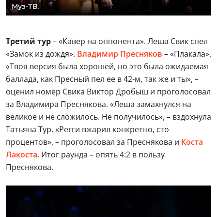
Муз-ТВ.
Третий тур
– «Кавер на оппонента». Леша Свик спел
«Замок из дождя».
Владимир Пресняков
– «Плакала».
«Твоя версия была хорошей, но это была ожидаемая
баллада, как Пресный пел ее в 42-м, так же и ты», –
оценил номер Свика Виктор Дробыш и проголосовал
за Владимира Преснякова. «Леша замахнулся на
великое и не сложилось. Не получилось», – вздохнула
Татьяна Тур. «Регги вжарил конкретно, сто
процентов», – проголосовал за Преснякова и
Коста
Лакоста
. Итог раунда – опять 4:2 в пользу
Преснякова.