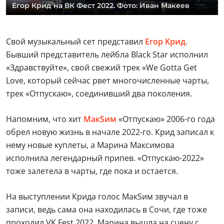
Егор Крид на ВК Фест 2022. Фото: Иван Макеев
Свой музыкальный сет представил
Егор Крид
.
Бывший представитель лейбла Black Star исполнил
«Здравствуйте», свой свежий трек «We Gotta Get
Love, который сейчас рвет многочисленные чарты,
трек «Отпускаю», соединивший два поколения.
Напомним, что хит
МакSим
«Отпускаю» 2006-го года
обрел новую жизнь в начале 2022-го. Крид записал к
нему новые куплеты, а Марина Максимова
исполнила легендарный припев. «Отпускаю-2022»
тоже залетела в чарты, где пока и остается.
На выступлении Крида голос МакSим звучал в
записи, ведь сама она находилась в Сочи, где тоже
проходил VK Fest 2022. Марина вышла на сцену с