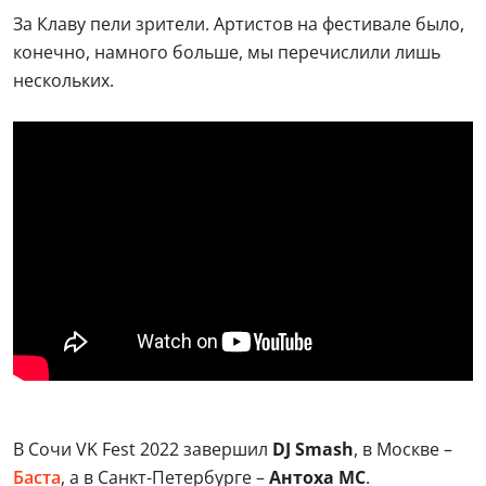
За Клаву пели зрители. Артистов на фестивале было,
конечно, намного больше, мы перечислили лишь
нескольких.
В Сочи VK Fest 2022 завершил
DJ Smash
, в Москве –
Баста
, а в Санкт-Петербурге –
Антоха МС
.