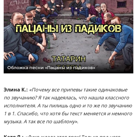
Обложка песни «Пацаны из падиков»
Элина К.:
«Почему все припевы такие одинаковые
по звучанию? Я так надеялась, что нашла классного
исполнителя. А ты пилишь одно и то же по звучанию
1 в 1. Спасибо, что хотя бы текст меняется и немного
музыка. А так все по шаблону»
.
Катя Л.:
«Дико ждала этот трек! Только под него