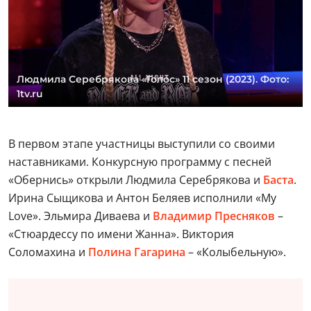
Людмила Серебрякова «Голос» 11 сезон (2023). Фото:
1tv.ru
В первом этапе участницы выступили со своими
наставниками. Конкурсную программу с песней
«Обернись» открыли Людмила Серебрякова и
Баста
.
Ирина Сыщикова и Антон Беляев исполнили «My
Love». Эльмира Диваева и
Владимир Пресняков
–
«Стюардессу по имени Жанна». Виктория
Соломахина и
Полина Гагарина
– «Колыбельную».