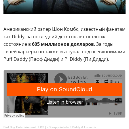
Американский рэпер Шон Комбс, известный фанатам
как Diddy, за последний десяток лет сколотил
состояние в
605 миллионов долларов
. За годы
своей карьеры он также выступал под псевдонимами
Puff Daddy (Пафф Дидди) и P. Diddy (Пи Дидди).
Bad Boy Entertainment
·
LOS | «Disappointed» ft Diddy & Ludacris