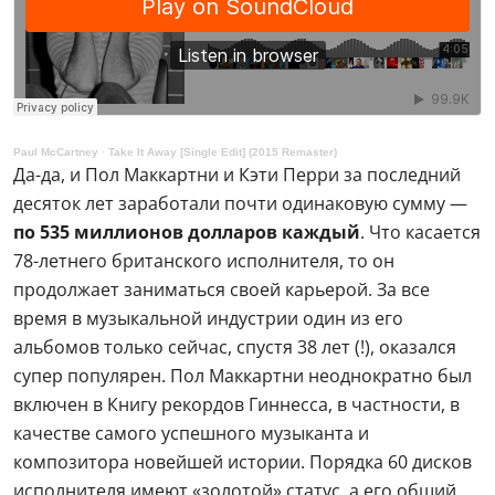
Paul McCartney
·
Take It Away [Single Edit] (2015 Remaster)
Да-да, и Пол Маккартни и Кэти Перри за последний
десяток лет заработали почти одинаковую сумму —
по 535 миллионов долларов каждый
. Что касается
78-летнего британского исполнителя, то он
продолжает заниматься своей карьерой. За все
время в музыкальной индустрии один из его
альбомов только сейчас, спустя 38 лет (!), оказался
супер популярен. Пол Маккартни неоднократно был
включен в Книгу рекордов Гиннесса, в частности, в
качестве самого успешного музыканта и
композитора новейшей истории. Порядка 60 дисков
исполнителя имеют «золотой» статус, а его общий