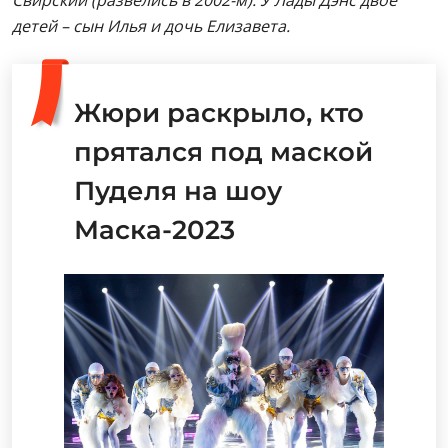
Свирский (развелись в 2002-м). У Лады Дэнс двое
детей – сын Илья и дочь Елизавета.
Жюри раскрыло, кто
прятался под маской
Пуделя на шоу
Маска-2023