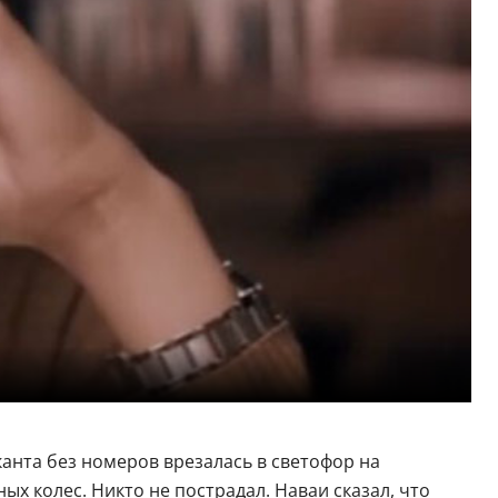
анта без номеров врезалась в светофор на
ых колес. Никто не пострадал. Наваи сказал, что