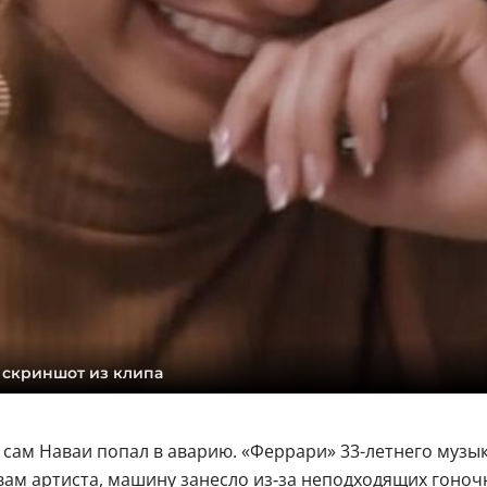
 скриншот из клипа
 сам Наваи попал в аварию. «Феррари» 33-летнего музык
вам артиста, машину занесло из‑за неподходящих гоночн