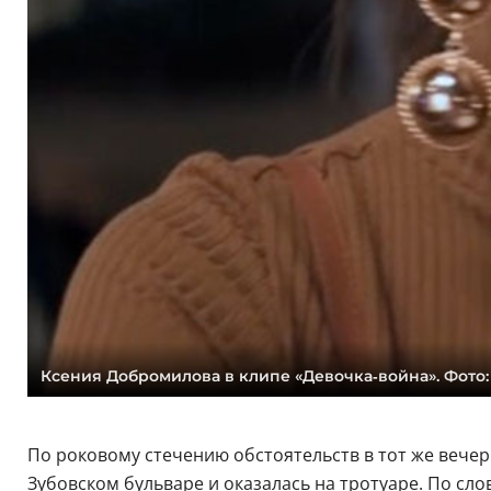
Ксения Добромилова в клипе «Девочка‑война». Фото:
По роковому стечению обстоятельств в тот же вечер
Зубовском бульваре и оказалась на тротуаре. По сло