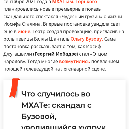
сентября 2021 года в
МХАТ им. Горького
планировались новые премьерные показы
скандального спектакля «Чудесный грузин» о жизни
Иосифа Сталина. Впервые постановка увидела свет
еще в
июне
. Театр создал провокацию, пригласив на
роль певицы Бэллы Шанталь
Ольгу Бузову.
Сама
постановка рассказывает о том, как Иосиф
Джугашвили (
Георгий Иобадзе
) стал «Отцом
народов». Тогда многие
возмутились
появлением
поющей телеведущей на легендарной сцене.
Что случилось во
МХАТе: скандал с
Бузовой,
уволившийся худрук