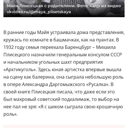
Майя Плисецкая с родителями. Фото: кадр из видео
vkvideo.ru/@maya_plisetskaya
В ранние годы Майя устраивала дома представления,
кружась по комнате в башмачках, как на пуантах. В
1932 году семья переехала Баренцбург – Михаила
Плисецкого назначили генеральным консулом СССР
и начальником угольных шахт предприятия
«Арктикуголь». Здесь юная артистка впервые вышла
на сцену как балерина, она сыграла небольшую роль
в опере Александра Даргомыжского «Русалка». В
своей книге Плисецкая писала, что даже если это
был махровый советский подхалимаж, то выбор на
нее пал не зря: «Я с шиком сыграла свою крошечную
роль».