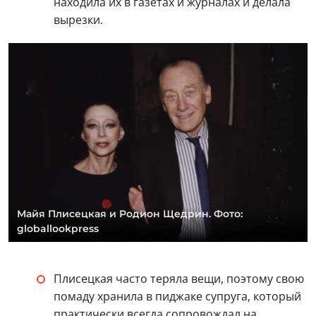
находила их в газетах и журналах и делала
вырезки.
Майя Плисецкая и Родион Щедрин. Фото:
globallookpress
Плисецкая часто теряла вещи, поэтому свою
помаду хранила в пиджаке супруга, который
практически всегда сопровождал на