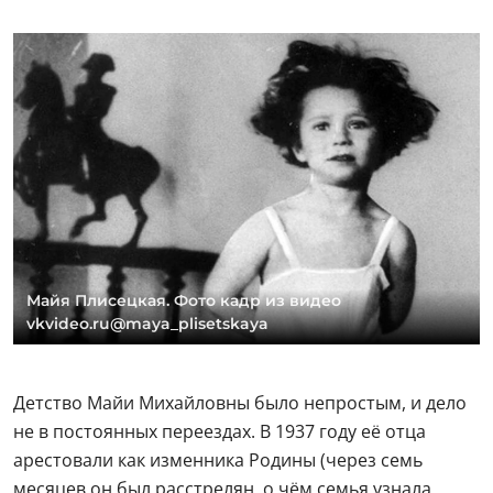
Майя Плисецкая. Фото кадр из видео
vkvideo.ru@maya_plisetskaya
Детство Майи Михайловны было непростым, и дело
не в постоянных переездах. В 1937 году её отца
арестовали как изменника Родины (через семь
месяцев он был расстрелян, о чём семья узнала