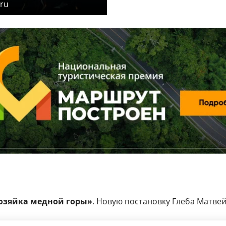
ru
озяйка медной горы»
. Новую постановку Глеба Матве