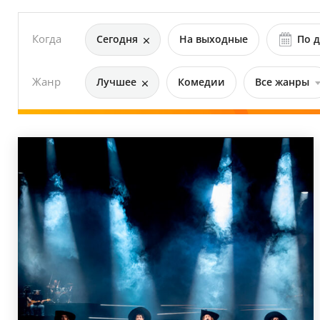
Когда
Сегодня
На выходные
По д
Жанр
Лучшее
Комедии
Все жанры