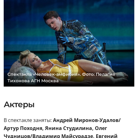
Спектакль «Человек-амфибия». Фото: Пелагия
Тихонова АГН Москва
Актеры
В спектакле заняты:
Андрей Миронов-Удалов/
Артур Походня, Янина Студилина, Олег
Чудницов/Владимир Майсурадзе, Евгений