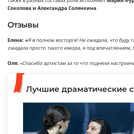
Также в разных составах роли исполняют
Мария Фур
Соколова и Александра Солянкина
.
Отзывы
Елена:
«
Я в полном восторге! Не ожидала, что буду 
ожидала просто такого юмора, я под впечатлением, 
Оля:
«Спасибо артистам за то что подняли настроени
Лучшие драматические с