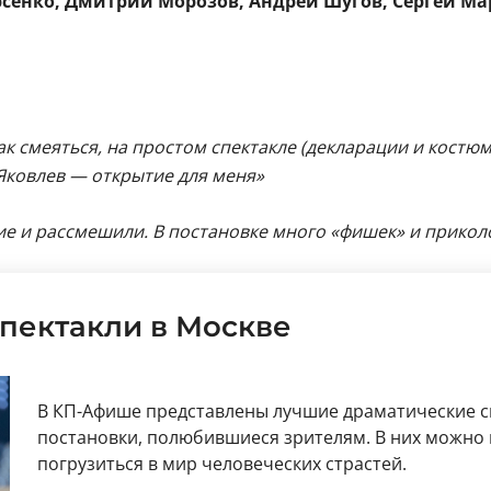
сенко, Дмитрий Морозов, Андрей Шугов, Сергей Мар
так смеяться, на простом спектакле (декларации и костю
Яковлев — открытие для меня»
е и рассмешили. В постановке много «фишек» и приколо
пектакли в Москве
В КП-Афише представлены лучшие драматические с
постановки, полюбившиеся зрителям. В них можно 
погрузиться в мир человеческих страстей.