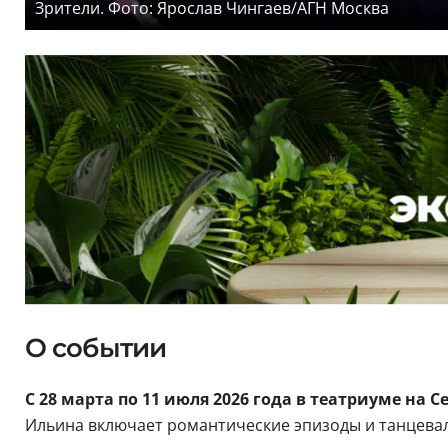
Зрители. Фото: Ярослав Чингаев/АГН Москва
О событии
С 28 марта по 11 июля 2026 года в театриуме на 
Ильина включает романтические эпизоды и танцева