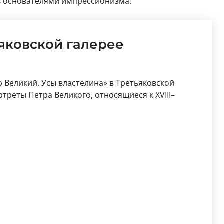
ав основателями импрессионизма.
ьяковской галерее
р Великий. Усы властелина» в Третьяковской
ртреты Петра Великого, относящиеся к XVIII–