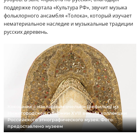
поддержке портала «Культура РФ», звучит музыка
фольклорного ансамбля «Толока», который изучает
нематериальное наследие и музыкальные традиции
русских деревень.
Кокошник с накладным очельем (рефилью) из
Нижегородской губернии XVIII век. Из коллекции
Российского этнографического музея. Фото:
предоставлено музеем