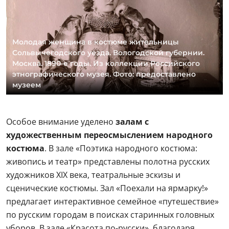
Молодая женщина в костюме жительницы
Сольвычегодского уезда. Вологодской губернии.
Москва. 1890-е годы. Из коллекции Российского
этнографического музея. Фото: предоставлено
музеем
Особое внимание уделено
залам с
художественным переосмыслением народного
костюма
. В зале «Поэтика народного костюма:
живопись и театр» представлены полотна русских
художников XIX века, театральные эскизы и
сценические костюмы. Зал «Поехали на ярмарку!»
предлагает интерактивное семейное «путешествие»
по русским городам в поисках старинных головных
уборов. В зале «Красота по-русски», благодаря