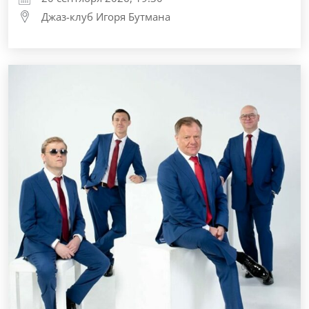
Джаз-клуб Игоря Бутмана