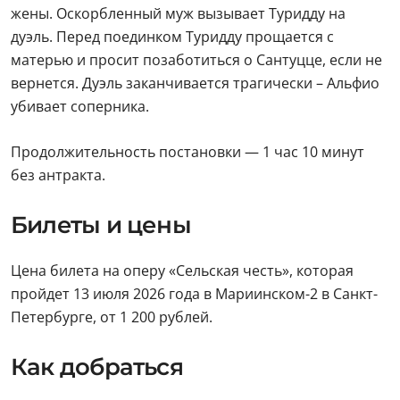
Ревность и отчаяние толкают Сантуццу на
отчаянный шаг. Она рассказывает Альфио об измене
жены. Оскорбленный муж вызывает Туридду на
дуэль. Перед поединком Туридду прощается с
матерью и просит позаботиться о Сантуцце, если не
вернется. Дуэль заканчивается трагически – Альфио
убивает соперника.
Продолжительность постановки — 1 час 10 минут
без антракта.
Билеты и цены