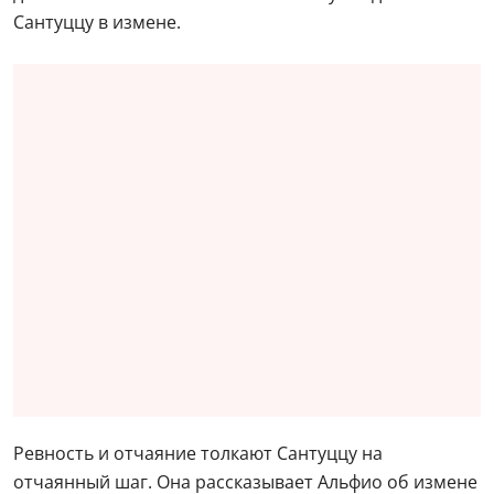
встревоженная Сантуцца. Она спрашивает мать
возлюбленного Лючию о том, где он, и слышит в
ответ, что он уехал за вином. В этот момент
возвращается Альфио – муж Лолы. Он делится
своими дорожными впечатлениями и случайно
сообщает, что недавно столкнулся с Туридду у их
дома. Это замечание окончательно убеждает
Сантуццу в измене.