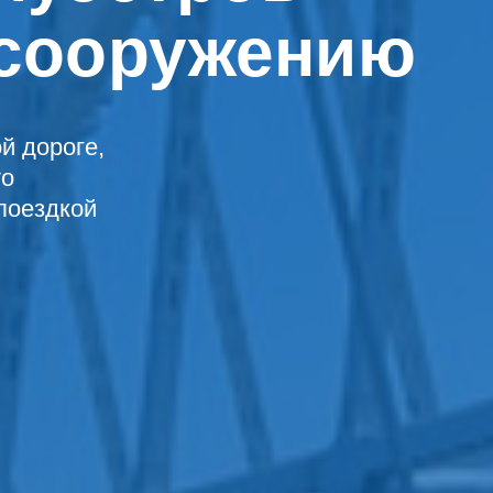
 сооружению
й дороге,
то
 поездкой