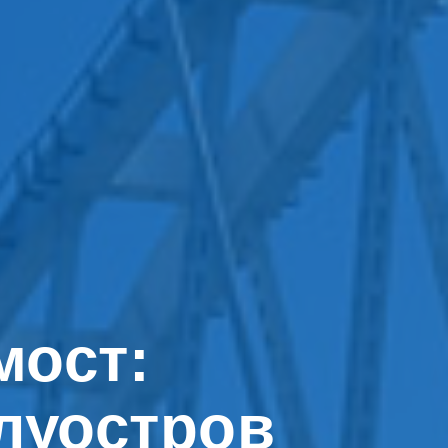
мост:
луостров