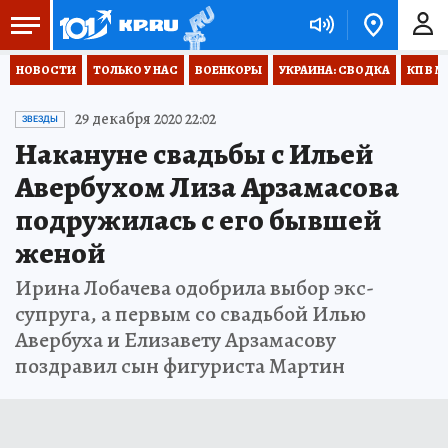
НОВОСТИ
ТОЛЬКО У НАС
ВОЕНКОРЫ
УКРАИНА: СВОДКА
КП В М
29 декабря 2020 22:02
ЗВЕЗДЫ
Накануне свадьбы с Ильей
Авербухом Лиза Арзамасова
подружилась с его бывшей
женой
Ирина Лобачева одобрила выбор экс-
супруга, а первым со свадьбой Илью
Авербуха и Елизавету Арзамасову
поздравил сын фигуриста Мартин