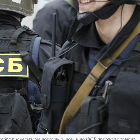
кабря промелькнула новость о том, что ФСБ пресекла попытку