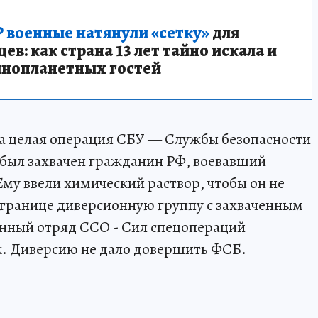
 военные натянули «сетку»
для
в: как страна 13 лет тайно искала и
инопланетных гостей
ыла целая операция СБУ — Службы безопасности
 был захвачен гражданин РФ, воевавший
Ему ввели химический раствор, чтобы он не
 границе диверсионную группу с захваченным
енный отряд ССО - Сил спецопераций
к. Диверсию не дало довершить ФСБ.