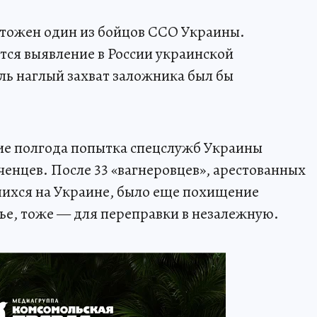
тожен один из бойцов ССО Украины.
ся выявление в России украинской
оль наглый захват заложника был бы
ние полгода попытка спецслужб Украины
ченцев. После 33 «вагнеровцев», арестованных
шихся на Украине, было еще похищение
ье, тоже — для переправки в незалежную.