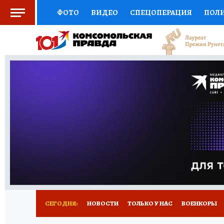
ФОТО
ВИДЕО
СПЕЦОПЕРАЦИЯ
ПОЛ
СОЦПОДДЕРЖКА
НАУКА
СПОРТ
КО
ВЫБОР ЭКСПЕРТОВ
ДОКТОР
ФИНАНС
КНИЖНАЯ ПОЛКА
ПРОГНОЗЫ НА СПОРТ
ПРЕСС-ЦЕНТР
НЕДВИЖИМОСТЬ
ТЕЛЕ
РАДИО КП
РЕКЛАМА
ТЕСТЫ
НОВОЕ 
СЕГОДНЯ:
НОВОСТИ
ТОЛЬКО У НАС
ВОЕНКОРЫ