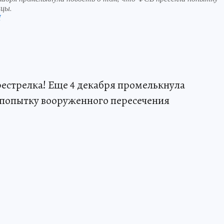
ицы.
П
рестрелка! Еще 4 декабря промелькнула
а попытку вооруженного пересечения