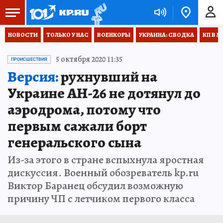
НОВОСТИ
ТОЛЬКО У НАС
ВОЕНКОРЫ
УКРАИНА: СВОДКА
КП В М
5 октября 2020 11:35
ПРОИСШЕСТВИЯ
Версия:
рухнувший на
Украине АН-26 не дотянул до
аэродрома, потому что
первым сажали борт
генеральского сына
Из-за этого в стране вспыхнула яростная
дискуссия. Военный обозреватель kp.ru
Виктор Баранец обсудил возможную
причину ЧП с летчиком первого класса