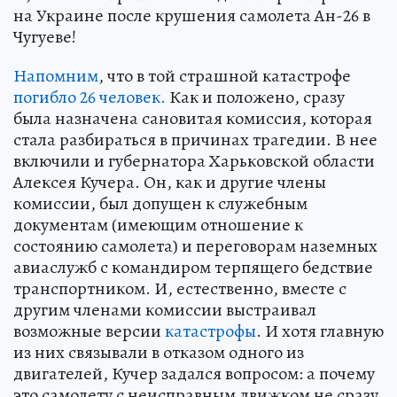
на Украине после крушения самолета Ан-26 в
Чугуеве!
Напомним
, что в той страшной катастрофе
погибло 26 человек.
Как и положено, сразу
была назначена сановитая комиссия, которая
стала разбираться в причинах трагедии. В нее
включили и губернатора Харьковской области
Алексея Кучера. Он, как и другие члены
комиссии, был допущен к служебным
документам (имеющим отношение к
состоянию самолета) и переговорам наземных
авиаслужб с командиром терпящего бедствие
транспортником. И, естественно, вместе с
другим членами комиссии выстраивал
возможные версии
катастрофы
. И хотя главную
из них связывали в отказом одного из
двигателей, Кучер задался вопросом: а почему
это самолету с неисправным движком не сразу