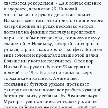
хвастается рекордсмен. - Да я сейчас сильнее
и здоровее, чем в свои 25. Николай
Анатольевич на руках с девяти лет ходит.
Началось все с того, что директор пионерского
лагеря прошел на руках несколько метров,
поставил на финише палочку и предложил
пари: кто побьет его рекорд, тот получит кучу
сладостей. А Новикову, который в интернате
учился, страсть, как хотелось конфет. Встал он
вниз головой и прошагал дальше этой палки.
Больше ни у кого не получилось. С тех пор
Николай на руках и бегает: 50 метров по
прямой - за 19,4. И даже на коньках вверх
тормашками катается. А еще давит
стеклянные бутылки руками, протыкает
фанеру пальцем и позволяет разбить кувалдой
бетонную плиту у себя на лбу.
Человек-паук
Мухтара Гусенгаджиева считают чуть ли не
самым гибким человеком в мире. Ему 40 лет.