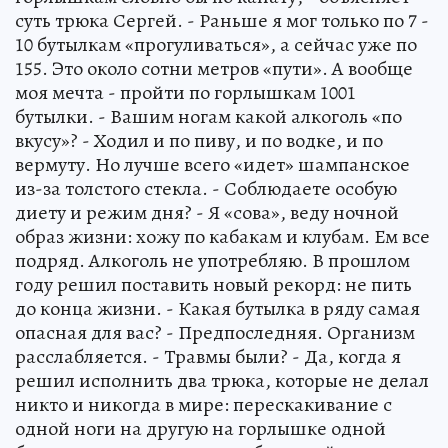
суть трюка Сергей. - Раньше я мог только по 7 -
10 бутылкам «прогуливаться», а сейчас уже по
155. Это около сотни метров «пути». А вообще
моя мечта - пройти по горлышкам 1001
бутылки. - Вашим ногам какой алкоголь «по
вкусу»? - Ходил и по пиву, и по водке, и по
вермуту. Но лучше всего «идет» шампанское
из-за толстого стекла. - Соблюдаете особую
диету и режим дня? - Я «сова», веду ночной
образ жизни: хожу по кабакам и клубам. Ем все
подряд. Алкоголь не употребляю. В прошлом
году решил поставить новый рекорд: не пить
до конца жизни. - Какая бутылка в ряду самая
опасная для вас? - Предпоследняя. Организм
расслабляется. - Травмы были? - Да, когда я
решил исполнить два трюка, которые не делал
никто и никогда в мире: перескакивание с
одной ноги на другую на горлышке одной