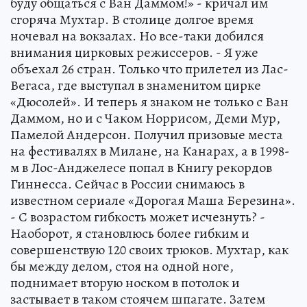
буду общаться с Ван Даммом!» - кричал им
сгоряча Мухтар. В столице долгое время
ночевал на вокзалах. Но все-таки добился
внимания цирковых режиссеров. - Я уже
объехал 26 стран. Только что прилетел из Лас-
Вегаса, где выступал в знаменитом цирке
«Дюсолей». И теперь я знаком не только с Ван
Даммом, но и с Чаком Норрисом, Деми Мур,
Памелой Андерсон. Получил призовые места
на фестивалях в Милане, на Канарах, а в 1998-
м в Лос-Анджелесе попал в Книгу рекордов
Гиннесса. Сейчас в России снимаюсь в
известном сериале «Дорогая Маша Березина».
- С возрастом гибкость может исчезнуть? -
Наоборот, я становлюсь более гибким и
совершенствую 120 своих трюков. Мухтар, как
бы между делом, стоя на одной ноге,
поднимает вторую носком в потолок и
застывает в таком стоячем шпагате. Затем