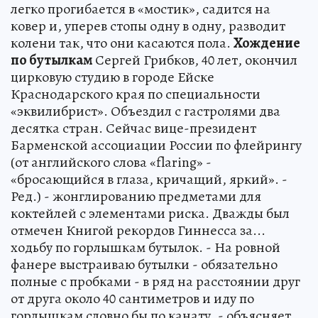
легко прогибается в «мостик», садится на
ковер и, уперев стопы одну в одну, разводит
колени так, что они касаются пола.
Хождение
по бутылкам
Сергей Грибков, 40 лет, окончил
цирковую студию в городе Ейске
Краснодарского края по специальности
«эквилибрист». Объездил с гастролями два
десятка стран. Сейчас вице-президент
Барменской ассоциации России по флейрингу
(от английского слова «flaring» -
«бросающийся в глаза, кричащий, яркий». -
Ред.) - жонглированию предметами для
коктейлей с элементами риска. Дважды был
отмечен Книгой рекордов Гиннесса за...
ходьбу по горлышкам бутылок. - На ровной
фанере выстраиваю бутылки - обязательно
полные с пробками - в ряд на расстоянии друг
от друга около 40 сантиметров и иду по
горлышкам словно бы по канату, - объясняет