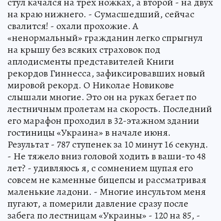
стул качался на трех ножках, а второй - на двух
на краю нижнего. - Сумасшедший, сейчас
свалится! - охали прохожие. А
«ненормальный» гражданин легко спрыгнул
на крышу без всяких страховок под
аплодисменты представителей Книги
рекордов Гиннесса, зафиксировавших новый
мировой рекорд. О Николае Новикове
слышали многие. Это он на руках бегает по
лестничным пролетам на скорость. Последний
его марафон проходил в 32-этажном здании
гостиницы «Украина» в начале июня.
Результат - 787 ступенек за 10 минут 16 секунд.
- Не тяжело вниз головой ходить в ваши-то 48
лет? - удивляюсь я, с сомнением щупая его
совсем не каменные бицепсы и рассматривая
маленькие ладони. - Многие инсультом меня
пугают, а померили давление сразу после
забега по лестницам «Украины» - 120 на 85, -