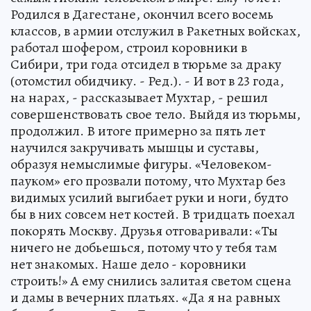
Родился в Дагестане, окончил всего восемь
классов, в армии отслужил в Ракетных войсках,
работал шофером, строил коровники в
Сибири, три года отсидел в тюрьме за драку
(отомстил обидчику. - Ред.). - И вот в 23 года,
на нарах, - рассказывает Мухтар, - решил
совершенствовать свое тело. Выйдя из тюрьмы,
продолжил. В итоге примерно за пять лет
научился закручивать мышцы и суставы,
образуя немыслимые фигуры. «Человеком-
пауком» его прозвали потому, что Мухтар без
видимых усилий выгибает руки и ноги, будто
бы в них совсем нет костей. В тридцать поехал
покорять Москву. Друзья отговаривали: «Ты
ничего не добьешься, потому что у тебя там
нет знакомых. Наше дело - коровники
строить!» А ему снились залитая светом сцена
и дамы в вечерних платьях. «Да я на равных