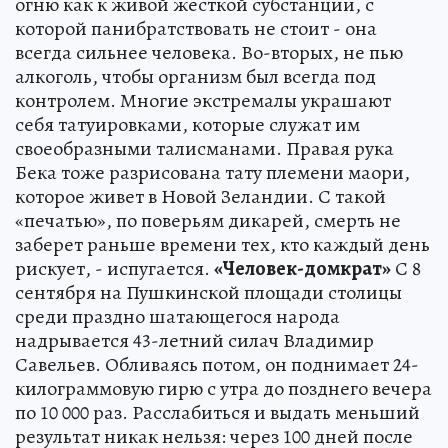
огню как к живой жесткой субстанции, с
которой панибратствовать не стоит - она
всегда сильнее человека. Во-вторых, не пью
алкоголь, чтобы организм был всегда под
контролем. Многие экстремалы украшают
себя татуировками, которые служат им
своеобразными талисманами. Правая рука
Бека тоже разрисована тату племени маори,
которое живет в Новой Зеландии. С такой
«печатью», по поверьям дикарей, смерть не
заберет раньше времени тех, кто каждый день
рискует, - испугается.
«Человек-домкрат»
С 8
сентября на Пушкинской площади столицы
среди праздно шатающегося народа
надрывается 43-летний силач Владимир
Савельев. Обливаясь потом, он поднимает 24-
килограммовую гирю с утра до позднего вечера
по 10 000 раз. Расслабиться и выдать меньший
результат никак нельзя: через 100 дней после