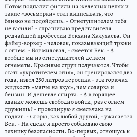
Потом подпалил фитили на железных цепях и
такие «восьмерки» стал выписывать, что
близко не подойдешь. - Огнетушителем тебя
не гасили? - спрашиваю представителя
редчайшей профессии Бекхана Халухаева. Он
файер-воркер - человек, показывающий трюки
с огнем. - Бог миловал, - смеется Бек. - А
вообще мы из огнетушителей делаем
огнеметы. Красивые струи получаются. Чтобы
стать «укротителем огня», он тренировался два
года, извел 250 литров керосина - эта горючая
жидкость «мягче на вкус», чем солярка и
бензин. И дешевле спирта. - А в горящее
здание можешь свободно войти, раз с огнем
дружишь? - провоцирую я смельчака на
подвиг. - Сгорю, как любой другой, - ужасается
Бек. - На сцене я просто соблюдаю свою
технику безопасности. Во-первых, отношусь к