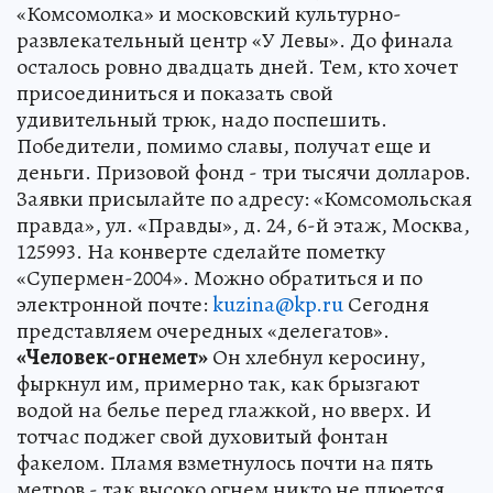
«Комсомолка» и московский культурно-
развлекательный центр «У Левы». До финала
осталось ровно двадцать дней. Тем, кто хочет
присоединиться и показать свой
удивительный трюк, надо поспешить.
Победители, помимо славы, получат еще и
деньги. Призовой фонд - три тысячи долларов.
Заявки присылайте по адресу: «Комсомольская
правда», ул. «Правды», д. 24, 6-й этаж, Москва,
125993. На конверте сделайте пометку
«Супермен-2004». Можно обратиться и по
электронной почте:
kuzina@kp.ru
Сегодня
представляем очередных «делегатов».
«Человек-огнемет»
Он хлебнул керосину,
фыркнул им, примерно так, как брызгают
водой на белье перед глажкой, но вверх. И
тотчас поджег свой духовитый фонтан
факелом. Пламя взметнулось почти на пять
метров - так высоко огнем никто не плюется.