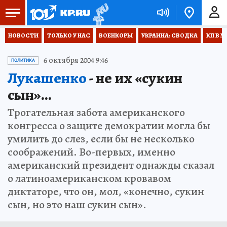
НОВОСТИ
ТОЛЬКО У НАС
ВОЕНКОРЫ
УКРАИНА: СВОДКА
КП В М
6 октября 2004 9:46
ПОЛИТИКА
Лукашенко
- не их «сукин
сын»...
Трогательная забота американского
конгресса о защите демократии могла бы
умилить до слез, если бы не несколько
соображений. Во-первых, именно
американский президент однажды сказал
о латиноамериканском кровавом
диктаторе, что он, мол, «конечно, сукин
сын, но это наш сукин сын».