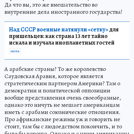
Да что вы, это же вмешательство во
внутренние дела иностранного государства!
Над СССР военные натянули «сетку»
для
пришельцев: как страна 13 лет тайно
искала и изучала инопланетных гостей
НАУКА
А арабские страны? То же королевство
Саудовская Аравия, которое является
стратегическим партнером Америки? Там о
демократии и политической оппозиции
вообще представления очень своеобразные,
однако это ничуть не мешает американцам
иметь с арабами союзнические отношения.
Про африканские режимы уж и говорить не
стоит, там бы с людоедством покончить, и то
было бы хорошо. Однако и с ними американцы