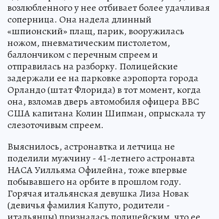
возлюбленного у нее отбивает более удачливая
соперница. Она надела длинный
«шпионский» плащ, парик, вооружилась
ножом, пневматическим пистолетом,
баллончиком с перечным спреем и
отправилась на разборку. Полицейские
задержали ее на парковке аэропорта города
Орландо (штат Флорида) в тот момент, когда
она, взломав дверь автомобиля офицера ВВС
США капитана Колин Шипман, опрыскала ту
слезоточивым спреем.
Выяснилось, астронавтка и летчица не
поделили мужчину - 41-летнего астронавта
НАСА Уилльяма Офилейна, тоже впервые
побывавшего на орбите в прошлом году.
Горячая итальянская девушка Лиза Новак
(девичья фамилия Капуто, родители -
итальянцы) призналась полицейским, что ее